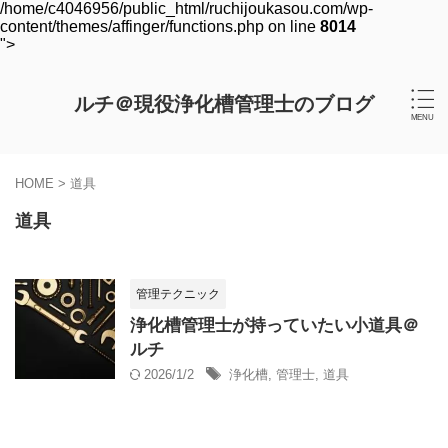
/home/c4046956/public_html/ruchijoukasou.com/wp-
content/themes/affinger/functions.php on line
8014
">
ルチ＠現役浄化槽管理士のブログ
HOME
>
道具
道具
管理テクニック
浄化槽管理士が持っていたい小道具＠
ルチ
2026/1/2
浄化槽
,
管理士
,
道具