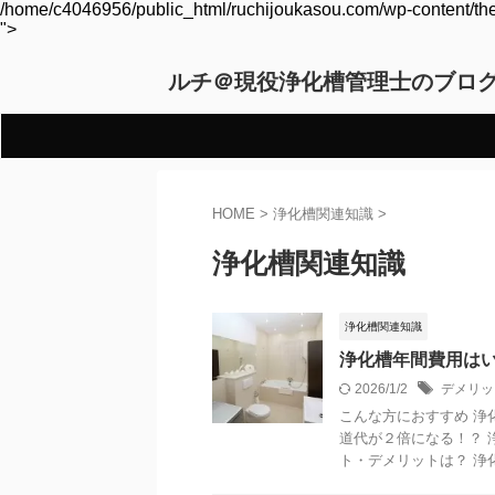
/home/c4046956/public_html/ruchijoukasou.com/wp-content/them
">
ルチ＠現役浄化槽管理士のブロ
HOME
>
浄化槽関連知識
>
浄化槽関連知識
浄化槽関連知識
浄化槽年間費用は
2026/1/2
デメリッ
こんな方におすすめ 浄
道代が２倍になる！？ 
ト・デメリットは？ 浄化