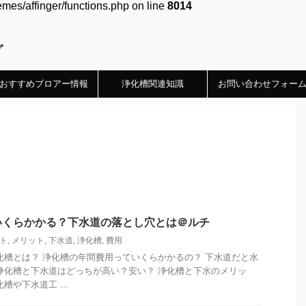
es/affinger/functions.php on line
8014
グ
おすすめブロアー情報
浄化槽関連知識
お問い合わせフォー
いくらかかる？下水道の落とし穴とは＠ルチ
ト
,
メリット
,
下水道
,
浄化槽
,
費用
化槽とは？ 浄化槽の年間費用っていくらかかるの？ 下水道だと水
浄化槽と下水道はどっちが高い？安い？ 浄化槽と下水のメリッ
槽や下水道工 ...