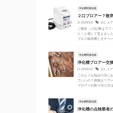
浄化槽関連知識
２口ブロアー？散
2026/1/2
2口
,
エア
ご報告 この記事はアフ
た！と感じて貰えました
ブログ維持費とモチベーシ
浄化槽関連知識
浄化槽ブロアー交
2026/1/2
2口
,
エア
このような悩みの方にお
ていいの？資格は？アー
ブロアーの取り付け方は？
浄化槽関連知識
浄化槽の点検業者