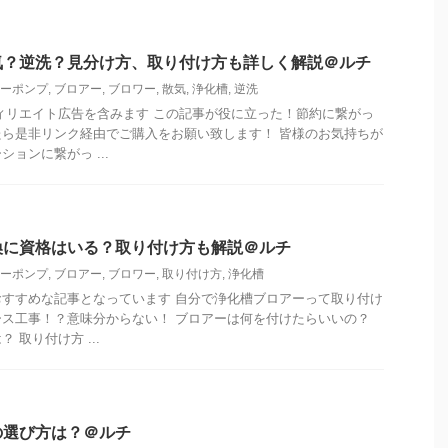
気？逆洗？見分け方、取り付け方も詳しく解説＠ルチ
ーポンプ
,
ブロアー
,
ブロワー
,
散気
,
浄化槽
,
逆洗
ィリエイト広告を含みます この記事が役に立った！節約に繋がっ
ら是非リンク経由でご購入をお願い致します！ 皆様のお気持ちが
ョンに繋がっ ...
換に資格はいる？取り付け方も解説＠ルチ
ーポンプ
,
ブロアー
,
ブロワー
,
取り付け方
,
浄化槽
すすめな記事となっています 自分で浄化槽ブロアーって取り付け
ス工事！？意味分からない！ ブロアーは何を付けたらいいの？
 取り付け方 ...
の選び方は？＠ルチ