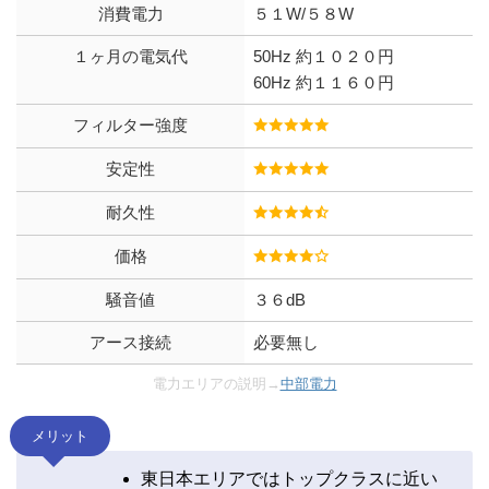
消費電力
５１W/５８W
１ヶ月の電気代
50Hz 約１０２０円
60Hz 約１１６０円
フィルター強度
安定性
耐久性
価格
騒音値
３６dB
アース接続
必要無し
電力エリアの説明→
中部電力
メリット
東日本エリアではトップクラスに近い