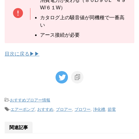
消費電力が変わる（８０L/９０L
４９
W/６１W）
カタログ上の騒音値が同機種で一番高
い
アース接続が必要
目次に戻る▶▶
-
おすすめブロアー情報
-
エアーポンプ
,
おすすめ
,
ブロアー
,
ブロワー
,
浄化槽
,
節電
関連記事