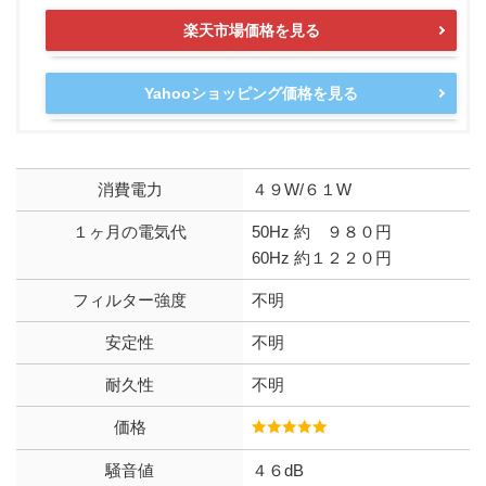
楽天市場価格を見る
Yahooショッピング価格を見る
消費電力
４９W/６１W
１ヶ月の電気代
50Hz 約 ９８０円
60Hz 約１２２０円
フィルター強度
不明
安定性
不明
耐久性
不明
価格
騒音値
４６dB