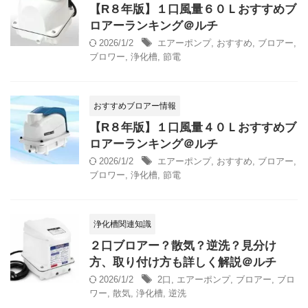
【R８年版】１口風量６０Ｌおすすめブ
ロアーランキング＠ルチ
2026/1/2
エアーポンプ
,
おすすめ
,
ブロアー
,
ブロワー
,
浄化槽
,
節電
おすすめブロアー情報
【R８年版】１口風量４０Ｌおすすめブ
ロアーランキング＠ルチ
2026/1/2
エアーポンプ
,
おすすめ
,
ブロアー
,
ブロワー
,
浄化槽
,
節電
浄化槽関連知識
２口ブロアー？散気？逆洗？見分け
方、取り付け方も詳しく解説＠ルチ
2026/1/2
2口
,
エアーポンプ
,
ブロアー
,
ブロ
ワー
,
散気
,
浄化槽
,
逆洗