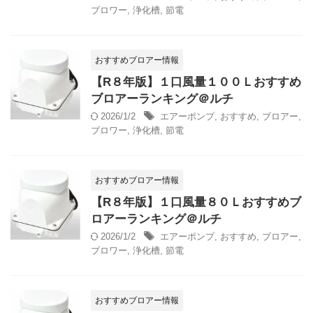
ブロワー
,
浄化槽
,
節電
おすすめブロアー情報
【R８年版】１口風量１００Ｌおすすめ
ブロアーランキング＠ルチ
2026/1/2
エアーポンプ
,
おすすめ
,
ブロアー
,
ブロワー
,
浄化槽
,
節電
おすすめブロアー情報
【R８年版】１口風量８０Ｌおすすめブ
ロアーランキング＠ルチ
2026/1/2
エアーポンプ
,
おすすめ
,
ブロアー
,
ブロワー
,
浄化槽
,
節電
おすすめブロアー情報