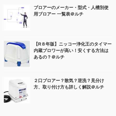
ブロアーのメーカー・型式・人槽別使
用ブロアー 一覧表＠ルチ
【R８年版】ニッコー浄化王のタイマー
内蔵ブロワーが高い！安くする方法は
あるの？＠ルチ
２口ブロアー？散気？逆洗？見分け
方、取り付け方も詳しく解説＠ルチ