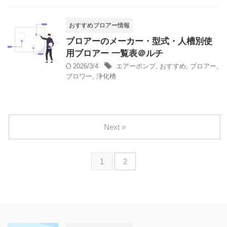
おすすめブロアー情報
ブロアーのメーカー・型式・人槽別使
用ブロアー 一覧表＠ルチ
2026/3/4
エアーポンプ
,
おすすめ
,
ブロアー
,
ブロワー
,
浄化槽
Next »
1
2