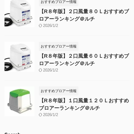
おすすめブロアー情報
【R８年版】２口風量８０Ｌおすすめブ
ロアーランキング＠ルチ
2026/1/2
おすすめブロアー情報
【R８年版】２口風量６０Ｌおすすめブ
ロアーランキング＠ルチ
2026/1/2
おすすめブロアー情報
【R８年版】１口風量１２０Ｌおすすめ
ブロアーランキング＠ルチ
2026/1/2