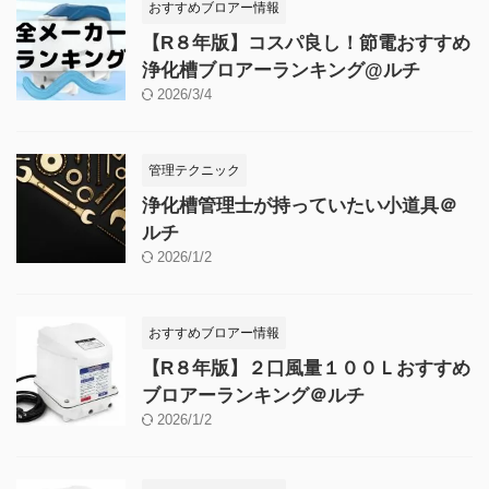
おすすめブロアー情報
【R８年版】コスパ良し！節電おすすめ
浄化槽ブロアーランキング@ルチ
2026/3/4
管理テクニック
浄化槽管理士が持っていたい小道具＠
ルチ
2026/1/2
おすすめブロアー情報
【R８年版】２口風量１００Ｌおすすめ
ブロアーランキング＠ルチ
2026/1/2