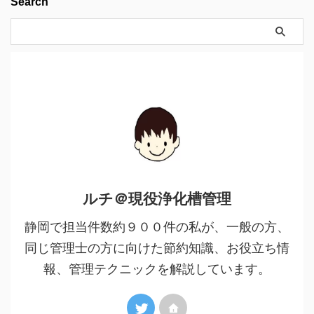
Search
ルチ＠現役浄化槽管理
静岡で担当件数約９００件の私が、一般の方、
同じ管理士の方に向けた節約知識、お役立ち情
報、管理テクニックを解説しています。