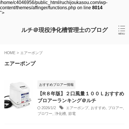
/home/c4046956/public_html/ruchijoukasou.com/wp-
content/themes/affinger/functions.php on line
8014
">
ルチ＠現役浄化槽管理士のブログ
HOME
>
エアーポンプ
エアーポンプ
おすすめブロアー情報
【R８年版】２口風量１００Ｌおすすめ
ブロアーランキング＠ルチ
2026/1/2
エアーポンプ
,
おすすめ
,
ブロアー
,
ブロワー
,
浄化槽
,
節電